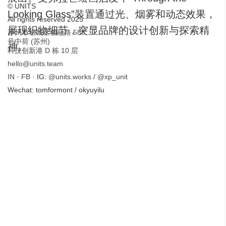
© UNITS
Looking Glass”装置通过光、烟雾和动态效果，
All rights reserved 2025
展现织物细节，突显品牌的设计创新与探索精
苏州市相城区相融路 588
号中荷 (苏州)
神。
科技创新港 D 栋 10 层
hello@units.team
IN
·
FB
· IG:
@units.works
/
@xp_unit
Wechat: tomformont / okyuyilu